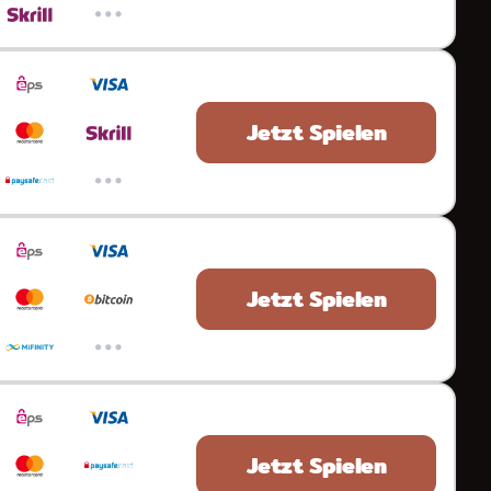
Jetzt Spielen
Jetzt Spielen
Jetzt Spielen