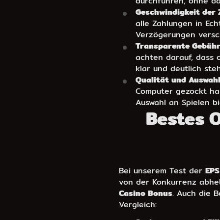
durchführen, ohne da
Geschwindigkeit der
alle Zahlungen in Ech
Verzögerungen verschl
Transparente Gebühr
achten darauf, dass d
klar und deutlich st
Qualität und Auswahl
Computer gezockt hab
Auswahl an Spielen bi
Bestes O
Bei unserem Test der
EPS
von der Konkurrenz abheb
Casino Bonus
. Auch die 
Vergleich: