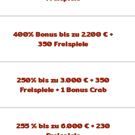
400% Bonus bis zu 2.200 € +
350 Freispiele
250% bis zu 3.000 € + 350
Freispiele + 1 Bonus Crab
255 % bis zu 6.000 € + 230