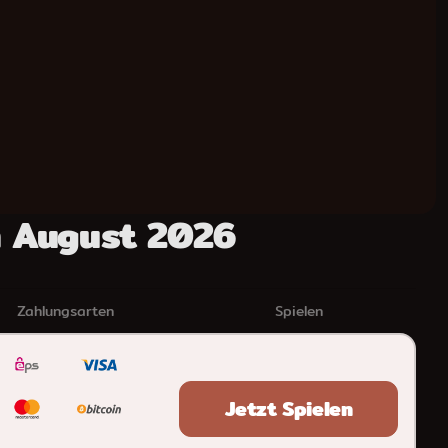
im August 2026
Zahlungsarten
Spielen
Jetzt Spielen