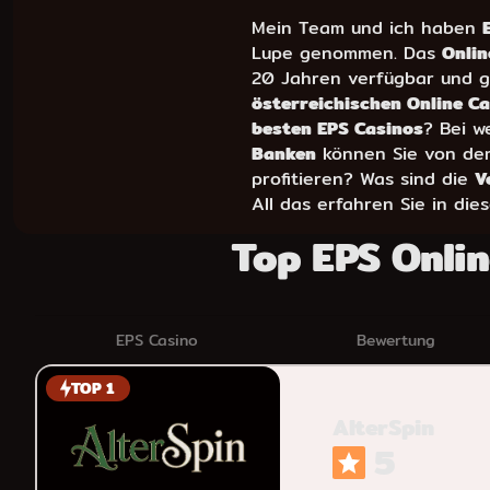
Mein Team und ich haben
Lupe genommen. Das
Onli
20 Jahren verfügbar und g
österreichischen Online C
besten EPS Casinos
? Bei 
Banken
können Sie von de
profitieren? Was sind die
V
All das erfahren Sie in dies
Top EPS Onlin
EPS Casino
Bewertung
AlterSpin
5