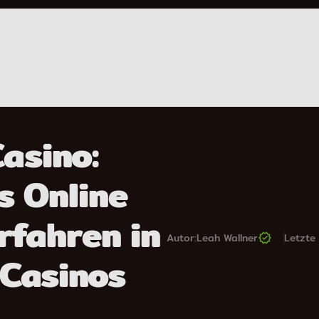
asino:
s Online
rfahren in
Autor:
Leah Wallner
Letzte 
 Casinos